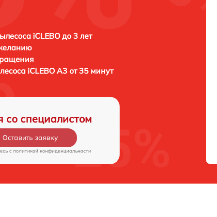
ылесоса iCLEBO до 3 лет
 желанию
бращения
ылесоса
iCLEBO A3 от 35 минут
я со специалистом
Оставить заявку
есь c
политикой конфиденциальности