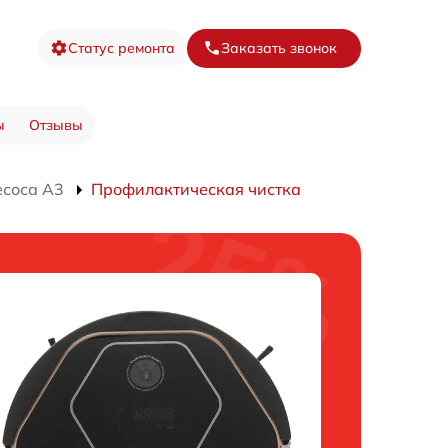
Статус ремонта
Заказать звонок
ы
Отзывы
есоса A3
Профилактическая чистка