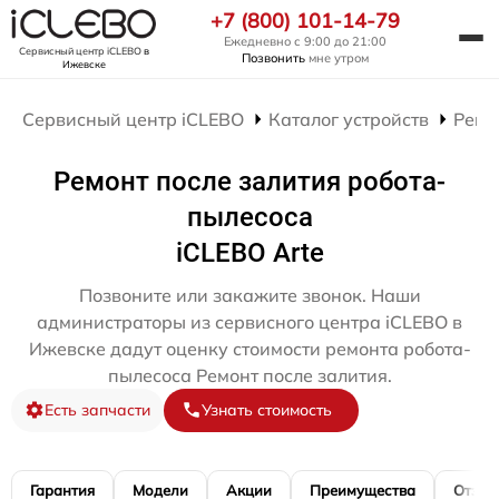
+7 (800) 101-14-79
Ежедневно с 9:00 до 21:00
Сервисный центр iCLEBO
в
Позвонить
мне утром
Ижевске
Сервисный центр iCLEBO
Каталог устройств
Ремо
Ремонт после залития робота-
пылесоса
iCLEBO Arte
Позвоните или закажите звонок. Наши
администраторы из сервисного центра iCLEBO в
Ижевске дадут оценку стоимости ремонта робота-
пылесоса Ремонт после залития.
Есть запчасти
Узнать стоимость
Гарантия
Модели
Акции
Преимущества
Отзы