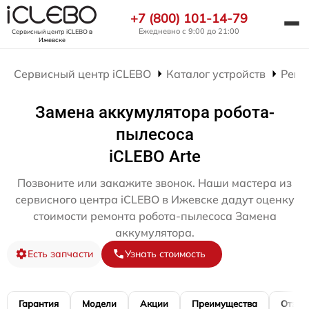
+7 (800) 101-14-79
Ежедневно с 9:00 до 21:00
Сервисный центр iCLEBO
в
Ижевске
Сервисный центр iCLEBO
Каталог устройств
Ремо
Замена аккумулятора робота-
пылесоса
iCLEBO Arte
Позвоните или закажите звонок. Наши мастера из
сервисного центра iCLEBO в Ижевске дадут оценку
стоимости ремонта робота-пылесоса Замена
аккумулятора.
Есть запчасти
Узнать стоимость
Гарантия
Модели
Акции
Преимущества
Отзы