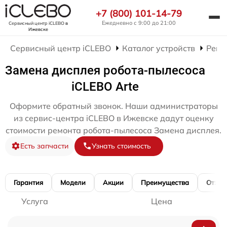
+7 (800) 101-14-79
Ежедневно с 9:00 до 21:00
Сервисный центр iCLEBO
в
Ижевске
Сервисный центр iCLEBO
Каталог устройств
Ремо
Замена дисплея робота-пылесоса
iCLEBO Arte
Оформите обратный звонок. Наши администраторы
из сервис-центра iCLEBO в Ижевске дадут оценку
стоимости ремонта робота-пылесоса Замена дисплея.
Есть запчасти
Узнать стоимость
Гарантия
Модели
Акции
Преимущества
Отзы
Услуга
Цена