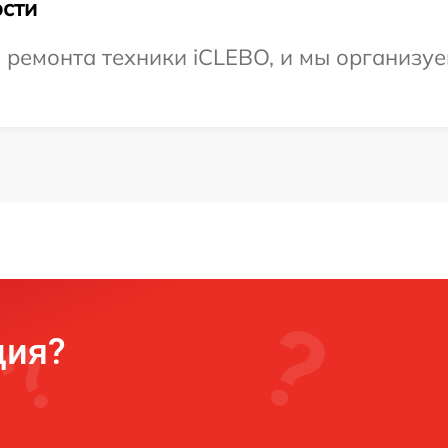
сти
емонта техники iCLEBO, и мы организуем
ция?