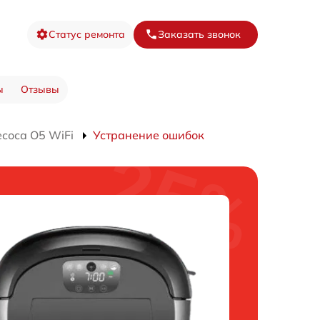
Статус ремонта
Заказать звонок
ы
Отзывы
соса O5 WiFi
Устранение ошибок