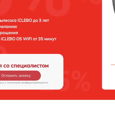
ылесоса iCLEBO до 3 лет
 желанию
бращения
а
iCLEBO O5 WiFi от 35 минут
я со специалистом
Оставить заявку
есь c
политикой конфиденциальности