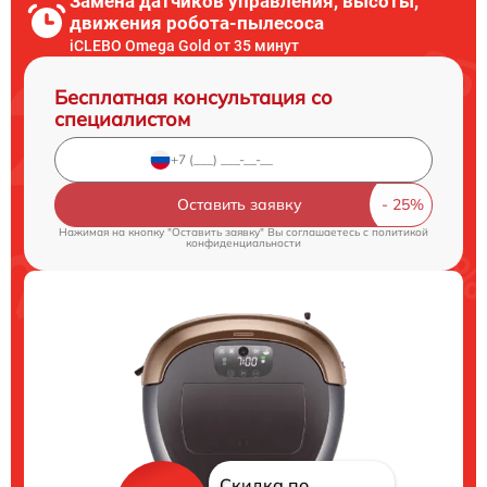
Замена датчиков управления, высоты,
движения робота-пылесоса
iCLEBO Omega Gold от 35 минут
Бесплатная консультация со
специалистом
Оставить заявку
Нажимая на кнопку "Оставить заявку" Вы соглашаетесь c
политикой
конфиденциальности
Скидка по